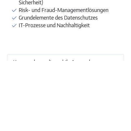
Sicherheit)
Risk- und Fraud-Managementlösungen
Grundelemente des Datenschutzes
IT-Prozesse und Nachhaltigkeit
Kann auch nur die mobile Anwendung
(Payment App) zertifiziert werden?
Welche Unternehmen können das
Zertifikat TÜV „Geprüftes
Zahlungssystem“ erwerben?